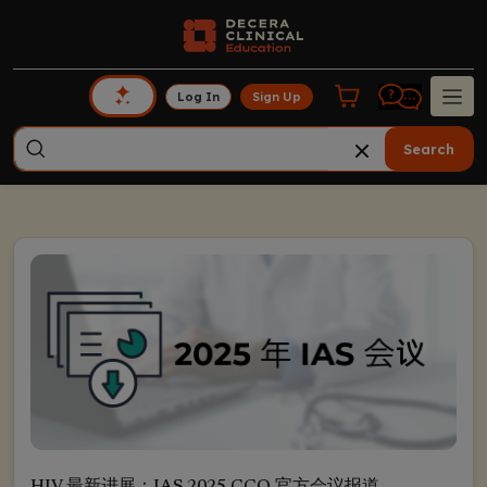
Log In
Sign Up
Search