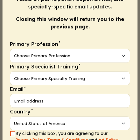
specialty-specific email updates.
Closing this window will return you to the
Notes
previous page.
*
Primary Profession
Program Agenda
*
Primary Specialist Training
2025 年 IAS 会议
HIV 最新进展：IAS 2025 CCO 官方会议报道
*
Email
关于这些幻灯片
专家学者
*
Country
专家学者
专家学者
By clicking this box, you are agreeing to our
利益冲突披露