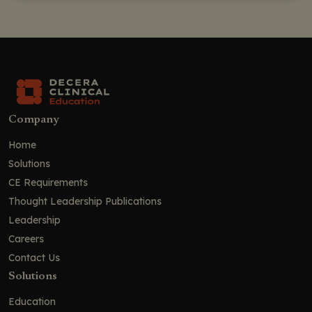
PURPOSE 1 子研究：LEN 暴露情况
PURPOSE 2：顺性别男性和性别多样化人群的
PrEP 给药偏好
PURPOSE 2：PrEP 给药方式偏好随时间的变
化
PURPOSE 2：患者每年两次皮下注射与每日口
Company
服 PrEP 相比在依从性与防护效果方面的主观
感受
Home
Solutions
PURPOSE 2：影响 PrEP 给药方式偏好的因素
CE Requirements
预期国际援助资金削减对低中收入国家 HIV 流
行的影响
Thought Leadership Publications
Leadership
PEPFAR 资金削减对撒哈拉以南非洲地区 HIV
PrEP 的影响
Careers
Contact Us
预期美国援助中断对莫桑比克 HIV 服务的影响
Solutions
预期美国援助中断对莫桑比克 HIV 传播及相关
死亡率的影响
Education