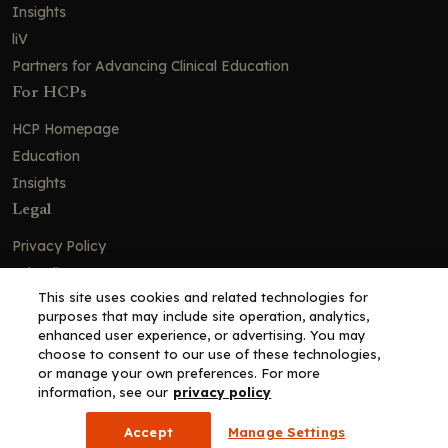
Insights
要点：HIV 预防
liV
要点：HIV 预防
Partners for Advancing Clinical Education
ART 方案
For HCPs
BREATHER Plus：撒哈拉以南非洲地区感染
HCP Homepage
HIV 的青少年的短周期治疗与持续 ART 的对
Education
比研究
Insights
BREATHER Plus：第 96 周经确认的病毒反弹
（主要终点）
Legal
BREATHER Plus：经确认出现病毒反弹的参
Privacy Policy
与者的耐药性突变
Ad Policy
VOLITION：在使用 DTG/3TC 启动 ART
This site uses cookies and related technologies for
Terms and Conditions
后，可选择改用长效 CAB + RPV
purposes that may include site operation, analytics,
Cookie Policy
enhanced user experience, or advertising. You may
VOLITION 研究：抑制阶段按基线 HIV-1
choose to consent to our use of these technologies,
RNA 及 CD4+ 细胞计数分类的病毒抑制情况
Copyright© 2026 - Clinical Education Alliance, LLC dba Decera
or manage your own preferences. For more
Clinical - All Rights Reserved
information, see our
privacy policy
VOLITION：患者报告结局
Accept
Manage Settings
IMPALA：在撒哈拉以南非洲地区，针对 HIV