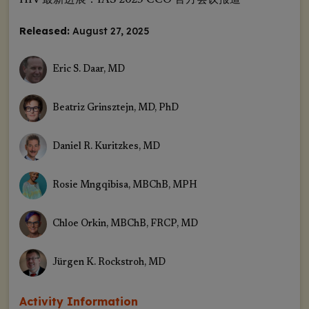
HIV 最新进展：IAS 2025 CCO 官方会议报道
Released:
August 27, 2025
Eric S. Daar, MD
Beatriz Grinsztejn, MD, PhD
Daniel R. Kuritzkes, MD
Rosie Mngqibisa, MBChB, MPH
Chloe Orkin, MBChB, FRCP, MD
Jürgen K. Rockstroh, MD
Activity Information