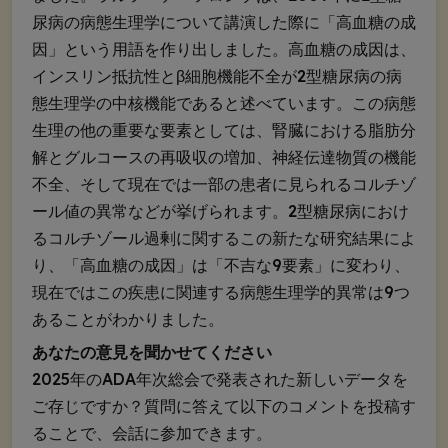
尿病の病態生理学について講演した際に「高血糖の成
因」という用語を作り出しました。高血糖の成因は、
インスリン抵抗性とβ細胞機能不全が2型糖尿病の病
態生理学の中核機能であると述べています。この病態
生理の他の重要な要素としては、腎臓における脂肪分
解とグルコースの再吸収の増加、神経伝達物質の機能
不全、そして現在では一部の患者に見られるコルチゾ
ール値の異常などが挙げられます。2型糖尿病におけ
るコルチゾール過剰に関するこの新たな研究結果によ
り、「高血糖の成因」は「不吉な9要素」に変わり、
現在ではこの疾患に関連する病態生理学的異常は9つ
あることがわかりました。
あなたの意見を聞かせてください
2025年のADA年次総会で発表された新しいデータを
ご存じですか？質問に答えて以下のコメントを投稿す
ることで、会話に参加できます。