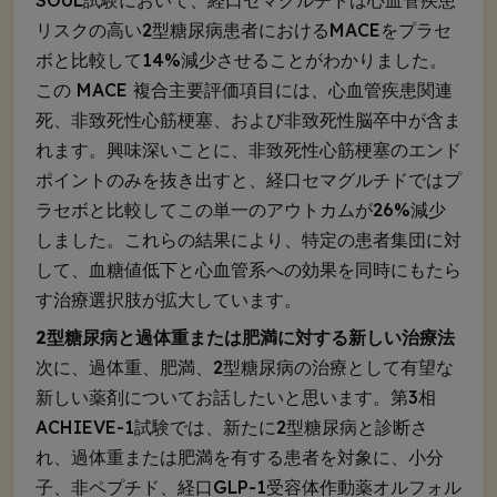
SOUL試験において、経口セマグルチドは心血管疾患
リスクの高い2型糖尿病患者におけるMACEをプラセ
ボと比較して14%減少させることがわかりました。
この MACE 複合主要評価項目には、心血管疾患関連
死、非致死性心筋梗塞、および非致死性脳卒中が含ま
れます。興味深いことに、非致死性心筋梗塞のエンド
ポイントのみを抜き出すと、経口セマグルチドではプ
ラセボと比較してこの単一のアウトカムが26%減少
しました。これらの結果により、特定の患者集団に対
して、血糖値低下と心血管系への効果を同時にもたら
す治療選択肢が拡大しています。
2型糖尿病と過体重または肥満に対する新しい治療法
次に、過体重、肥満、2型糖尿病の治療として有望な
新しい薬剤についてお話したいと思います。第3相
ACHIEVE-1試験では、新たに2型糖尿病と診断さ
れ、過体重または肥満を有する患者を対象に、小分
子、非ペプチド、経口GLP-1受容体作動薬オルフォル