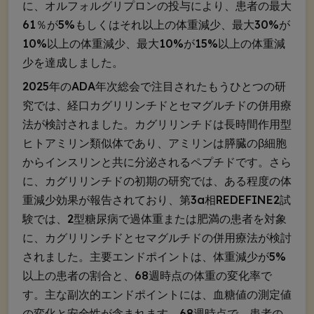
に、オルフォルグリプロンの投与により、患者の最大
61％が5%もしくはそれ以上の体重減少、最大30%が
10%以上の体重減少、最大10%が15%以上の体重減
少を達成しました。
2025年のADA年次総会で注目されたもうひとつの研
究では、経口カグリリンチドとセマグルチドの併用療
法が検討されました。カグリリンチドは長時間作用型
ヒトアミリン類似体であり、アミリンは膵臓のβ細胞
からインスリンと共に分泌されるペプチドです。さら
に、カグリリンチドの初期の研究では、ある程度の体
重減少効果が報告されており、第3a相REDEFINE2試
験では、2型糖尿病で過体重または肥満の患者を対象
に、カグリリンチドとセマグルチドの併用療法が検討
されました。主要エンドポイントは、体重減少が5%
以上の患者の割合と、68週時点の体重の変化率で
す。主な副次的エンドポイントには、血糖値の測定値
の変化と安全性が含まれます。68週時点で、患者の