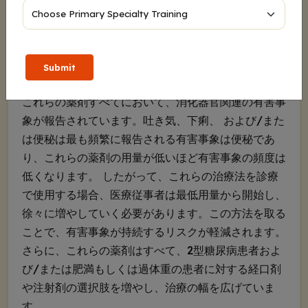
セボでは2%でした。さらに、このグループの参加者
はA1C値が最大で1.6%減少しました。オルフォルグ
リプロンやカグリリンチドとセマグルチドの併用とは
異なり、マリデバート・カフラグルチドは月1回の皮
Submit
下注射です。
これらの薬剤すべてにおいて、消化器官関連の有害事
象が報告されています。吐き気、下痢、 および/また
は便秘は最も頻繁に報告される有害事象は便秘であ
り、これらの薬剤の用量が低いほど有害事象の頻度は
低くなります。 したがって、これらの治療法を診療
で使用する場合、医療従事者は最低用量から開始し、
徐々に増やしていく必要があります。この方法を取る
ことで、有害事象が持続するリスクが軽減されます。
さらに、これらの薬剤はすべて、2型糖尿病患者およ
び/または肥満もしくは過体重の患者に対する経口剤
や注射剤の選択肢を増やし、治療の幅を広げていま
す。