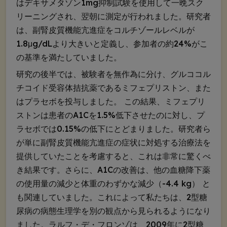
はデキサメタゾン1mg抑制試験を使用して一晩スク
リーニングされ、翌朝に測定が行われました。研究者
は、副腎皮質機能亢進症をコルチゾールレベルが
1.8μg/dLより大きいと定義し、参加者の約24%がこ
の基準を満たしていました。
研究の後半では、被験者を無作為に分け、グルココル
チコイド受容体拮抗薬であるミフェプリストン、また
はプラセボを投与しました。 この結果、ミフェプリ
ストンは患者のA1Cを1.5%低下させたのに対し、プ
ラセボでは0.15%の低下にとどまりました。研究者ら
が単に副腎皮質機能亢進症の症状に対処する治療法を
提供していたことを考慮すると、これは非常に驚くべ
き結果です。さらに、A1Cの改善は、他の血糖降下薬
の使用量の減少と体重のわずかな減少（-4.4 kg） と
も関連していました。これによって私たちは、2型糖
尿病の病態生理学を別の観点から見られるようになり
ました。ラルフ・デ・フロンゾは、2009年に2型糖