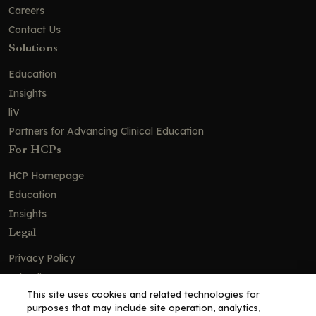
Careers
Contact Us
Solutions
Education
Insights
liV
Partners for Advancing Clinical Education
For HCPs
HCP Homepage
Education
Insights
Legal
Privacy Policy
Ad Policy
This site uses cookies and related technologies for
Terms and Conditions
purposes that may include site operation, analytics,
Cookie Policy