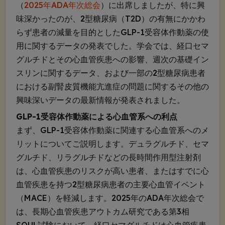
（
2025年ADA年次総会
）に出席しましたが、特に興
味深かったのが、2型糖尿病（T2D）の有無にかかわ
らず患者の減量を目的としたGLP-1受容体作動薬の使
用に関するデータの発表でした。学会では、経口セマ
グルチドとその心血管疾患への影響、週次の基礎イン
スリンに関するデータ、および一部の2型糖尿病患者
における副腎皮質機能亢進症の問題に関するその他の
興味深いデータの最新情報が発表されました。
GLP-1受容体作動薬による心血管系への利点
まず、GLP-1受容体作動薬に関連する心血管系へのメ
リットについてご説明します。デュラグルチド、セマ
グルチド、リラグルチドなどの長時間作用型注射剤
は、心血管疾患のリスクが高い患者、またはすでに心
血管疾患を持つ2型糖尿病患者の主要心血管イベント
（MACE）を軽減します。2025年のADA年次総会で
は、長期心血管疾患アウトカム研究である第3相