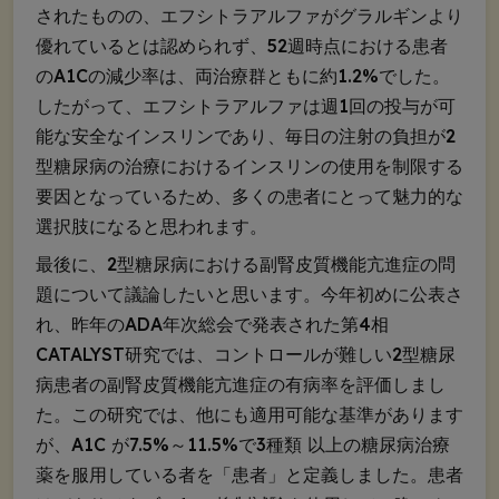
されたものの、エフシトラアルファがグラルギンより
優れているとは認められず、52週時点における患者
のA1Cの減少率は、両治療群ともに約1.2%でした。
したがって、エフシトラアルファは週1回の投与が可
能な安全なインスリンであり、毎日の注射の負担が2
型糖尿病の治療におけるインスリンの使用を制限する
要因となっているため、多くの患者にとって魅力的な
選択肢になると思われます。
最後に、2型糖尿病における副腎皮質機能亢進症の問
題について議論したいと思います。今年初めに公表さ
れ、昨年のADA年次総会で発表された第4相
CATALYST研究では、コントロールが難しい2型糖尿
病患者の副腎皮質機能亢進症の有病率を評価しまし
た。この研究では、他にも適用可能な基準があります
が、A1C が7.5%～11.5%で3種類 以上の糖尿病治療
薬を服用している者を「患者」と定義しました。患者