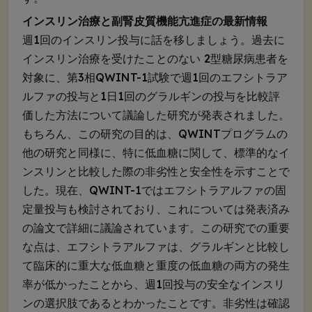
インスリン治療と副腎皮質機能亢進症の最新情報
週1回のインスリン投与に話を移しましょう。過去に
インスリン治療を受けたことのない 2型糖尿病患者を
対象に、第3相QWINT-1試験で週1回のエフシトラア
ルファの投与と1日1回のグラルギンの投与を比較評
価した方法について議論した研究が発表されました。
もちろん、この研究の目的は、QWINTプログラムの
他の研究と同様に、特に低血糖に関して、標準的なイ
ンスリンと比較した際の非劣性と安全性を示すことで
した。現在、QWINT-1ではエフシトラアルファの固
定量投与も検討されており、これについては発表済み
の論文で詳細に議論されています。この研究での重要
な点は、エフシトラアルファは、グラルギンと比較し
て臨床的に重大な低血糖と重度の低血糖の両方の発生
率が低かったことから、週1回投与の安全なインスリ
ンの選択肢であるとわかったことです。非劣性は確認