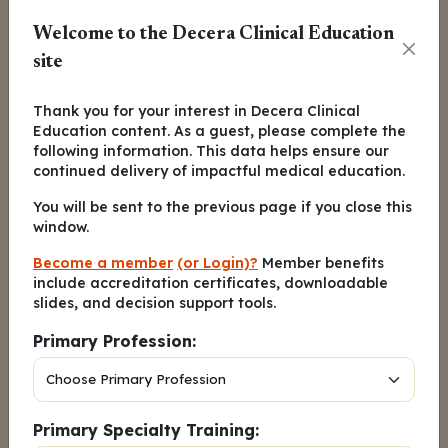
68週間の研究の終了時、カグリリンチドとセマグル
Welcome to the Decera Clinical Education
チドを併用した治療を受けた患者の80%以上が5%以
site
上、66%が10%以上、44%が15%以上の体重減少を
達成しました。これらのデータは実に驚くべきもので
Thank you for your interest in Decera Clinical
あり、特に治療群では68週目で体重の平均減少が
Education content. As a guest, please complete the
20%であったのに対し、プラセボ群では3%であった
following information. This data helps ensure our
continued delivery of impactful medical education.
ことを考慮するとなおさらです。
You will be sent to the previous page if you close this
月1回投与のマリデバート・カフラグルチドは、GIP
window.
受容体拮抗作用とGLP-1受容体作動作用を組み合わせ
Become a member
(or Login)?
Member benefits
た新しい薬剤です。第2相試験では、2型糖尿病の有
include accreditation certificates, downloadable
無にかかわらず肥満患者が登録されました。肥満のみ
slides, and decision support tools.
のグループでは、マリデバート・カフラグルチド投与
Primary Profession:
により、体重の平均減少が12%～16%であったのに
対し、プラセボ投与では3%でした。肥満かつ2型糖
尿病の患者では、マリデバート・カフラグルチドでは
体重の平均減少が8%～12％であったのに対し、プラ
Primary Specialty Training: